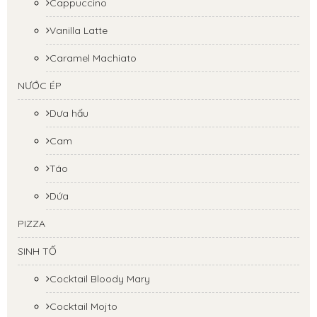
Cappuccino
Vanilla Latte
Caramel Machiato
NƯỚC ÉP
Dưa hấu
Cam
Táo
Dứa
PIZZA
SINH TỐ
Cocktail Bloody Mary
Cocktail Mojto