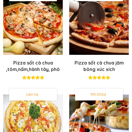
Pizza sốt cà chua
Pizza sốt cà chua jăm
,tôm,nấm,hành tây, phô
bông xúc xích
mai
Liên hệ
159.000đ