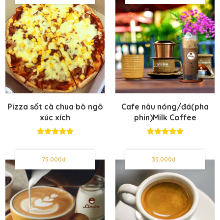
Pizza sốt cà chua bò ngô
Cafe nâu nóng/đá(pha
xúc xích
phin)Milk Coffee
hot/iced)
75.000đ
35.000đ