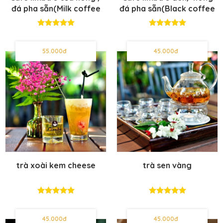
đá pha sẵn(Milk coffee
đá pha sẵn(Black coffee
hot/iced)
hot/iced)
55.000đ
45.000đ
trà xoài kem cheese
trà sen vàng
45.000đ
45.000đ