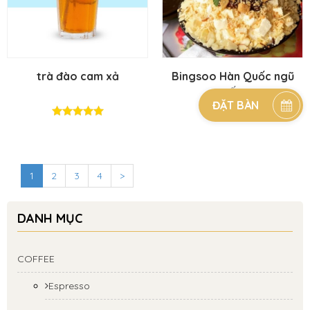
trà đào cam xả
Bingsoo Hàn Quốc ngũ
cốc
ĐẶT BÀN
1
2
3
4
>
DANH MỤC
COFFEE
Espresso