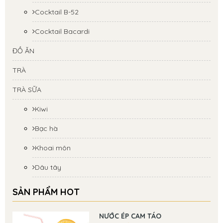
Cocktail B-52
Cocktail Bacardi
ĐỒ ĂN
TRÀ
TRÀ SỮA
Kiwi
Bạc hà
Khoai môn
Dâu tây
SẢN PHẨM HOT
NƯỚC ÉP CAM TÁO