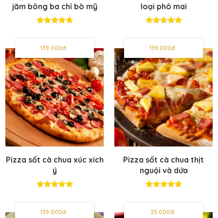
jăm bông ba chỉ bò mỹ
loại phô mai
nấm ớt chuông
139.000đ
139.000đ
Pizza sốt cà chua xúc xích
Pizza sốt cà chua thịt
ý
nguội và dứa
139.000đ
25.000đ